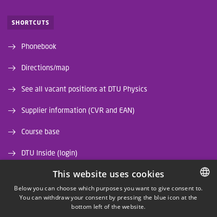
SHORTCUTS
Phonebook
Directions/map
See all vacant positions at DTU Physics
Supplier information (CVR and EAN)
Course base
DTU Inside (login)
This website uses cookies
DTU Library
Below you can choose which purposes you want to give consent to.
DTU Orbit (Research database)
You can withdraw your consent by pressing the blue icon at the
DANISH
bottom left of the website.
DANISH