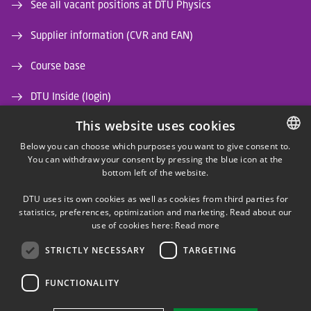
See all vacant positions at DTU Physics
Supplier information (CVR and EAN)
Course base
DTU Inside (login)
This website uses cookies
DTU Library
Below you can choose which purposes you want to give consent to.
DTU Orbit (Research database)
You can withdraw your consent by pressing the blue icon at the
DANISH
bottom left of the website.
DANISH
DTU uses its own cookies as well as cookies from third parties for
ENGLISH
statistics, preferences, optimization and marketing. Read about our
use of cookies here:
Read more
STRICTLY NECESSARY
TARGETING
LINKEDIN
FUNCTIONALITY